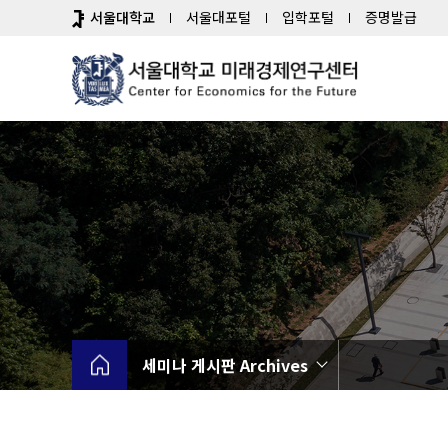
바
서울대학교
서울대포털
입학포털
증명발급
로
가
기
메
뉴
세미나 게시판 Archives